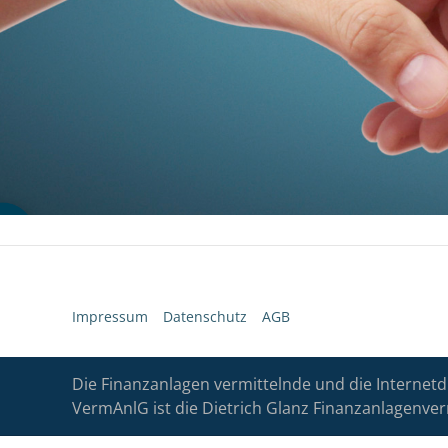
Impressum
Datenschutz
AGB
Die Finanzanlagen vermittelnde und die Internetd
VermAnlG ist die Dietrich Glanz Finanzanlagenver