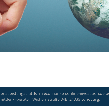
ienstleistungsplattform ecofinanzen.online-investition.de b
mittler / -berater, Wichernstraße 34B, 21335 Lüneburg.